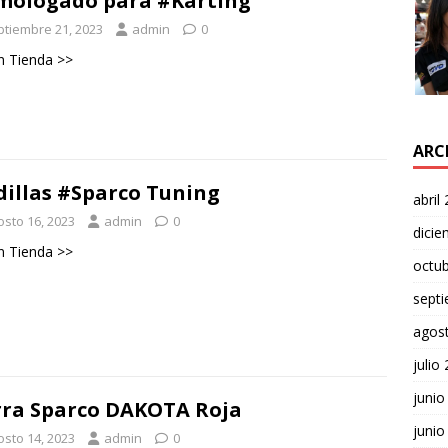
ologado para #Karting
ptiembre 21, 2023
admin
0
n Tienda >>
ARC
dillas #Sparco Tuning
abril
osto 16, 2023
admin
0
dici
n Tienda >>
octu
sept
agos
julio
junio
ra Sparco DAKOTA Roja
junio
osto 14, 2023
admin
0