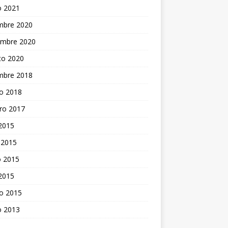
o 2021
embre 2020
embre 2020
to 2020
embre 2018
o 2018
ro 2017
 2015
 2015
 2015
 2015
o 2015
o 2013