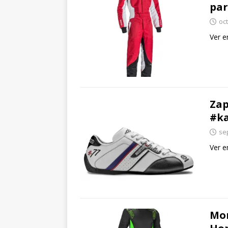
par
oc
Ver e
Zap
#ka
se
Ver e
Mon