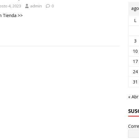
osto 4, 2023
admin
0
ago
n Tienda >>
L
3
10
17
24
31
« Abr
SUS
Corre