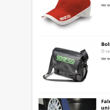
Ver e
Bol
ag
Ver e
Fal
uni