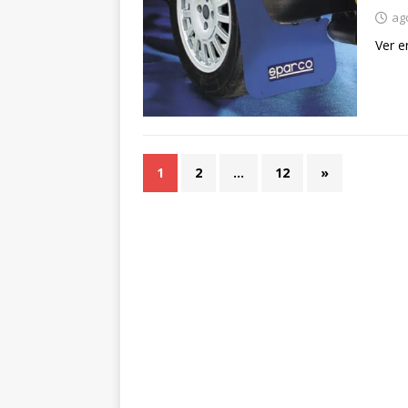
ag
Ver e
1
2
…
12
»