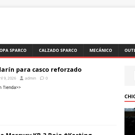
OPA SPARCO
CALZADO SPARCO
MECÁNICO
OUT
larín para casco reforzado
il 9, 2026
admin
0
n Tienda>>
CHI