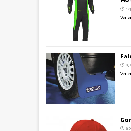
Hom
se
Ver e
Fal
ag
Ver e
Gor
ag