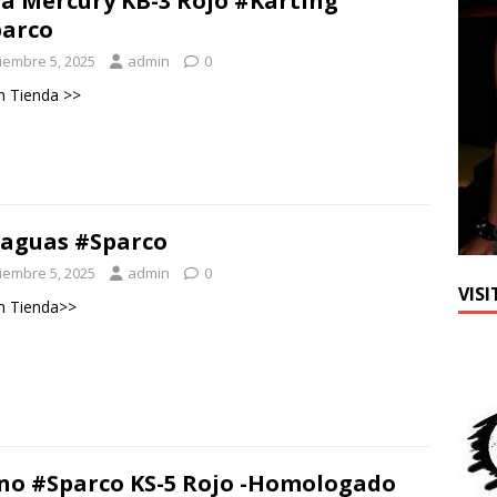
a Mercury KB-3 Rojo #Karting
arco
ciembre 5, 2025
admin
0
n Tienda >>
aguas #Sparco
ciembre 5, 2025
admin
0
VIS
n Tienda>>
o #Sparco KS-5 Rojo -Homologado