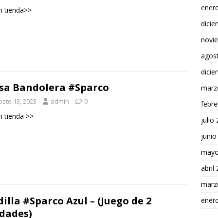
ener
n tienda>>
dici
novi
agos
dici
sa Bandolera #Sparco
marz
osto 13, 2023
admin
0
febre
n tienda >>
julio
junio
mayo
abril
marz
dilla #Sparco Azul – (Juego de 2
ener
dades)