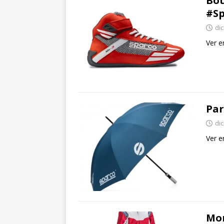
Bot
#Sp
di
Ver e
Par
di
Ver e
Mon