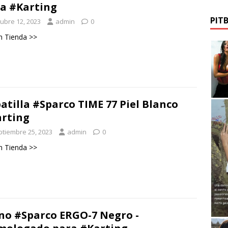
a #Karting
PIT
tubre 12, 2023
admin
0
n Tienda >>
atilla #Sparco TIME 77 Piel Blanco
rting
ptiembre 25, 2023
admin
0
n Tienda >>
o #Sparco ERGO-7 Negro -