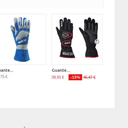
ante...
Guante...
Guante...
,75 €
34,95 €
-15%
39,50 €
46,47 €