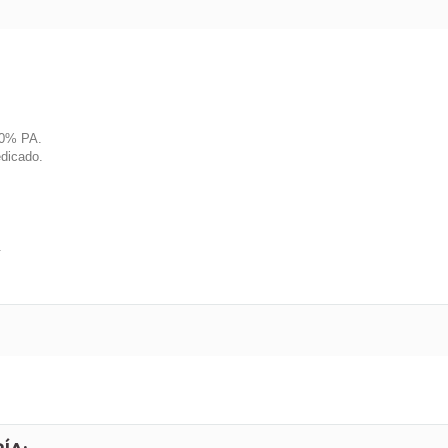
100% PA.
edicado.
.