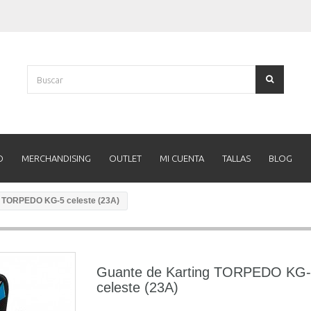
O
MERCHANDISING
OUTLET
MI CUENTA
TALLAS
BLOG
g TORPEDO KG-5 celeste (23A)
Guante de Karting TORPEDO KG
celeste (23A)